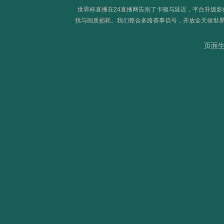
2026世界杯首轮：那些让世界屏息的致命一击
世界杯直播在24直播网告别了卡顿与延迟，平台升级
扰与画质损耗。我们整合多路赛事信号，开放全天候世
页面生成
欧洲卫冕魔咒：2026美加墨能否打破连冠荒？
“跨场次并行赛事中VAR团队资源的高效调配策略”
北美世界杯：新军首胜的历史规律与概率探析