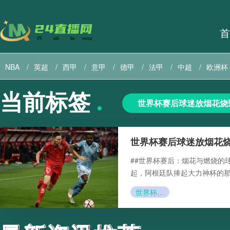
首
NBA
英超
西甲
意甲
德甲
法甲
中超
欧洲杯
当前标签
巴西甲
直播导航
美职联直播
美职业直播
世界杯赛后球迷放烟花烧
世界杯赛后球迷放烟花
##世界杯赛后：烟花与燃烧的
起，阿根廷队捧起大力神杯的
世界杯赛后球迷放烟花烧毁球网