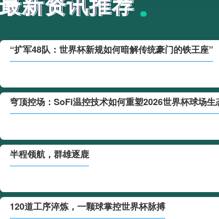
最新资讯推荐
最新资讯推荐
“扩军48队：世界杯新规如何暗解传统豪门的铁王座”
穹顶控场：SoFi温控技术如何重塑2026世界杯球场生
半程领航，群雄逐鹿
120道工序淬炼，一颗球掌控世界杯脉搏