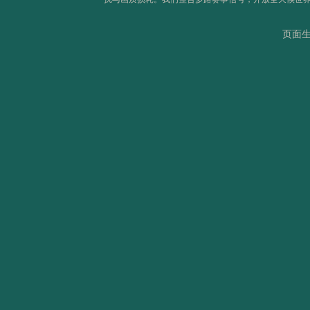
2026世界杯首轮：那些让世界屏息的致命一击
页面生成
欧洲卫冕魔咒：2026美加墨能否打破连冠荒？
“跨场次并行赛事中VAR团队资源的高效调配策略”
北美世界杯：新军首胜的历史规律与概率探析