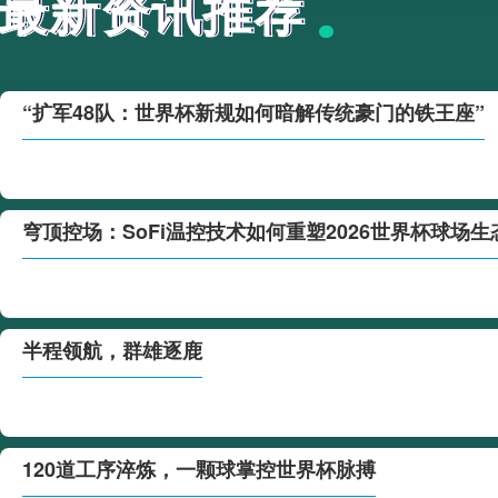
最新资讯推荐
最新资讯推荐
“扩军48队：世界杯新规如何暗解传统豪门的铁王座”
穹顶控场：SoFi温控技术如何重塑2026世界杯球场生
半程领航，群雄逐鹿
120道工序淬炼，一颗球掌控世界杯脉搏