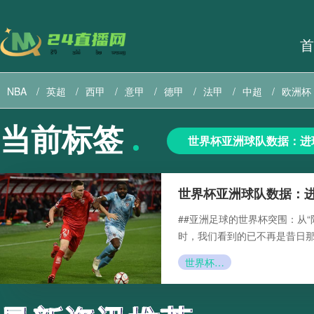
首
NBA
英超
西甲
意甲
德甲
法甲
中超
欧洲杯
当前标签
巴西甲
直播导航
美职联直播
美职业直播
世界杯亚洲球队数据：进
世界杯亚洲球队数据：
##亚洲足球的世界杯突围：从“
时，我们看到的已不再是昔日那
世界杯亚洲球队数据：进球、失球、积分、排名