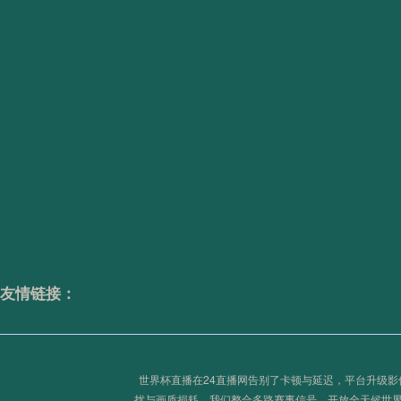
2026世界杯：当“毫米级”越位判罚触碰科技与公平的
跨洲远征的体能暗账：世预赛改制下球员状态波动的
AT&T Stadium足球门锚固系统升级：场地转换关键
友情链接：
2026美加墨世界杯：替补奇兵改写进球传奇
世界杯直播在24直播网告别了卡顿与延迟，平台升级
扰与画质损耗。我们整合多路赛事信号，开放全天候世