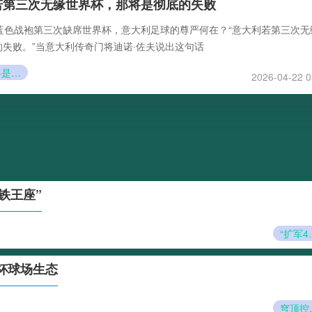
若第三次无缘世界杯，那将是彻底的失败
蓝色战袍第三次缺席世界杯，意大利足球的尊严何在？“意大利若第三次无
失败。”当意大利传奇门将迪诺·佐夫说出这句话
那将是彻底的失败
2026-04-22 0
铁王座”
“扩军48队：世
界杯球场生态
穹顶控场：SoF