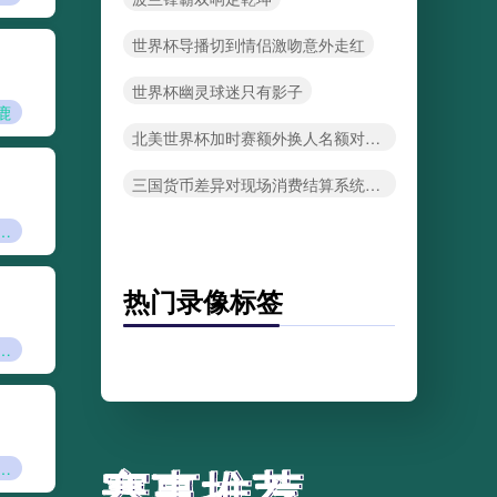
世界杯导播切到情侣激吻意外走红
世界杯幽灵球迷只有影子
鹿
北美世界杯加时赛额外换人名额对点球大战名单的影响
三国货币差异对现场消费结算系统的要求：2026年世界杯前瞻
球掌控世界杯脉搏
热门录像标签
的世界杯黄金记忆**
轮复盘：票务反制系统的攻防博弈实录》
赛事推荐
赛事推荐