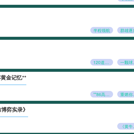
半程领航
群雄逐
120道工序淬炼
一颗
黄金记忆**
**86高地：从冠军民宿出发
重燃你
防博弈实录》
《黄牛阻击战首