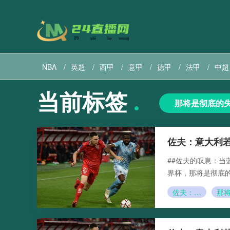
NBA
英超
西甲
意甲
德甲
法甲
中超
当前标签
巴西甲
直播导航
美职联直播
美职业直播
那将是彻底的
佐夫：意大利
##佐夫的叹息：当
界杯，那将是彻底的
佐夫：意大利若第三次无缘世界杯