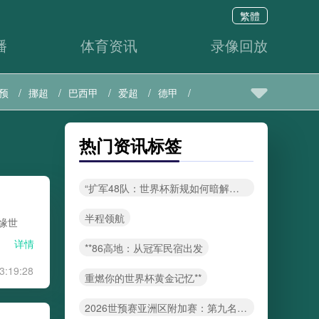
繁體
播
体育资讯
录像回放
预
挪超
巴西甲
爱超
德甲
热门资讯标签
“扩军48队：世界杯新规如何暗解传统豪门的铁王座”
半程领航
缘世
详情
**86高地：从冠军民宿出发
3:19:28
重燃你的世界杯黄金记忆**
2026世预赛亚洲区附加赛：第九名的“绝地密码”与破局铁律