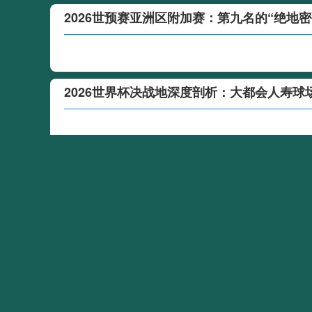
2026世预赛亚洲区附加赛：第九名的“绝地
2026世界杯决战地深度剖析：大都会人寿
“单场决胜负：世预赛附加赛的公平性之争”
“世界杯衍生品经济破百亿，球迷消费热浪席