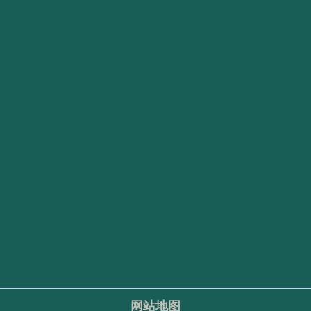
穹顶系统如何化解七月高温危机
2026世界杯酷暑挑战：SoFi Stadium穹顶系统如何化解七月高温危机
阿根廷绝境翻盘
卫冕
技与公平的边界
2026世界杯：当“毫米级”越位判罚触碰科技与公平的边界
态波动的结构性困局
跨洲远征的体能暗
地转换关键技术方案
网站地图