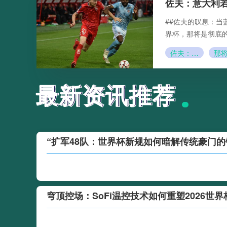
佐夫：意大利
##佐夫的叹息：当
界杯，那将是彻底的
佐夫：意大利若第三次无缘世界杯
最新资讯推荐
最新资讯推荐
“扩军48队：世界杯新规如何暗解传统豪门的
穹顶控场：SoFi温控技术如何重塑2026世