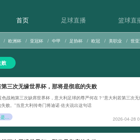
首页
足球直播
篮球直
欧洲杯
亚冠杯
中甲
足协杯
欧冠
美职业
世亚
失败
若第三次无缘世界杯，那将是彻底的失败
蓝色战袍第三次缺席世界杯，意大利足球的尊严何在？“意大利若第三次无
失败。”当意大利传奇门将迪诺·佐夫说出这句话
那将是彻底的失败
2026-04-28 0