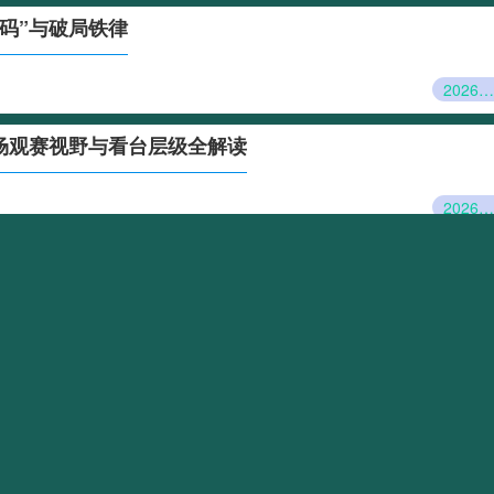
密码”与破局铁律
2026世预赛亚洲区附加赛：第九名的“绝地密码”与破局铁律
球场观赛视野与看台层级全解读
2026世界杯决战地深度剖析：大都会人寿球场观赛视野与看台层级全解读
“单场决胜负：世预赛附加赛的公平性之
卷全球”
“世界杯衍生品经济破百亿
球迷消