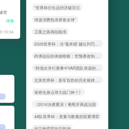
“世界杯衍生品经济破百亿
缘世
球迷消费热浪席卷全球”
详情
卫冕之路再陷险境
3:19:34
2026世界杯：当“毫米级”越位判罚触碰科技与公平的边界
跨洲远征的体能暗账：世预赛改制下球员状态波动的结构性困局
“跨场次并行赛事中VAR团队资源的高效调配策略”
北美世界杯：新军首胜的历史规律与概率探析
谁将化身点球大战门神？》
界杯新规如何暗解传统豪门的铁王座”
《2016决赛重演！葡萄牙再战法国
48队世界杯：质量与数量的双重博弈
i温控技术如何重塑2026世界杯球场生态
波兰锋霸双响定乾坤