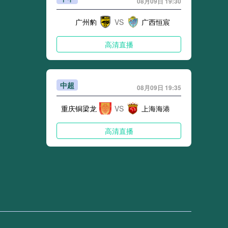
08月09日 19:30
广州豹
VS
广西恒宸
高清直播
中超
之路再陷险境
08月09日 19:35
重庆铜梁龙
VS
上海海港
高清直播
中超
08月09日 20:00
账：世预赛改制下球员状态波动的结构性困局
山东泰山
VS
天津津门虎
高清直播