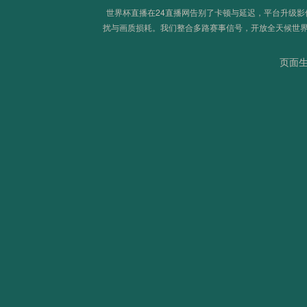
2026世界杯首轮：那些让世界屏息的致命一击
世界杯直播在24直播网告别了卡顿与延迟，平台升级
扰与画质损耗。我们整合多路赛事信号，开放全天候世
页面生成
欧洲卫冕魔咒：2026美加墨能否打破连冠荒？
“跨场次并行赛事中VAR团队资源的高效调配策略”
北美世界杯：新军首胜的历史规律与概率探析