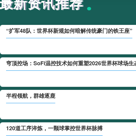
最新资讯推荐
最新资讯推荐
“扩军48队：世界杯新规如何暗解传统豪门的铁王座”
穹顶控场：SoFi温控技术如何重塑2026世界杯球场生
半程领航，群雄逐鹿
120道工序淬炼，一颗球掌控世界杯脉搏