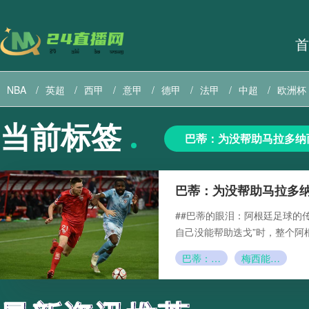
首
NBA
英超
西甲
意甲
德甲
法甲
中超
欧洲杯
当前标签
巴西甲
直播导航
美职联直播
美职业直播
巴蒂：为没帮助马拉多纳
巴蒂：为没帮助马拉多
##巴蒂的眼泪：阿根廷足球的
自己没能帮助迭戈”时，整个阿
巴蒂：为没帮助马拉多纳而愧疚
梅西能再带阿根廷拿世界杯