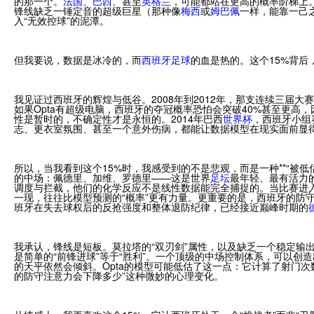
的那一个。
法国
、
巴西
、甚至
英格兰
，可能都站在更高的概率阶梯上
锋线缺乏一锤定音的超级巨星（那种像
梅西
或
姆巴佩
一样，能靠一己
入“无效控球”的泥潭。
但我要说，数据是冰冷的，而
西班牙足球
的血是热的。这个15%背后，
我见证过西班牙的辉煌与低谷。2008年到2012年，那支连续三届大赛夺
如果Opta有超级电脑，西班牙的夺冠概率恐怕会突破40%甚至更高
性是暂时的，不确定性才是永恒的。2014年巴西
世界杯
，西班牙小组
志、更衣室氛围、甚至一个意外伤病，都能让数据模型在现实面前显
所以，当我看到这个15%时，我感受到的不是悲观，而是一种**“被低
的中场：佩德里、加维、罗德里——这是世界
足坛
最年轻、最有活力
调度与拦截，他们的化学反应不是线性数据能完全捕捉的。当比赛进
一现，往往比模型预测的“概率”更有力量。更重要的是，西班牙的防
班牙在失去球权后的反抢强度和整体退防纪律，已经接近巅峰时期的
我承认，锋线是短板。莫拉塔的“双刃剑”属性，以及缺乏一个稳定输出
是简单的“前锋进球”等于“胜利”。一个顶级的中场控制体系，可以
的天平依然会倾斜。Opta的模型可能低估了这一点：它计算了射门次
的防守注意力会下降多少”这种微妙的心理变化。