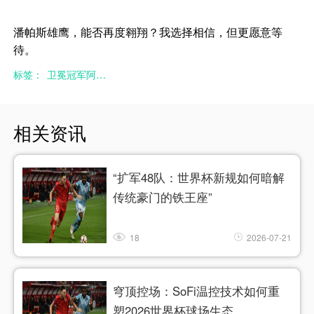
潘帕斯雄鹰，能否再度翱翔？我选择相信，但更愿意等
待。
标签：
卫冕冠军阿根廷能否在世界杯上成功卫冕
相关资讯
“扩军48队：世界杯新规如何暗解
传统豪门的铁王座”
18
2026-07-21
穹顶控场：SoFi温控技术如何重
塑2026世界杯球场生态