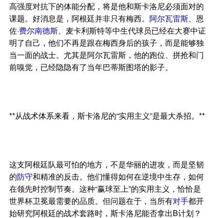
高强度对抗下的体能分配，将是他和斯卡洛尼必须面对的
课题。好消息是，阿根廷并非只有梅西。
阿尔瓦雷斯
、恩
佐·
费尔南德斯
、麦卡利斯特等中生代球员已经在大赛中证
明了自己，他们不再是跟在梅西身后的孩子，而是能够独
当一面的战士。尤其是阿尔瓦雷斯，他的跑位、拼抢和门
前嗅觉，已经隐隐有了当年巴蒂斯图塔的影子。
**从战术体系来看，斯卡洛尼的“实用主义”是最大杀招。**
这支阿根廷队最可怕的地方，不是华丽的进攻，而是坚韧
的
防守
和精准的反击。他们懂得如何在逆境中生存，如何
在领先时控制节奏。这种“赢球至上”的实用主义，恰恰是
世界杯卫冕最需要的品质。但问题在于，当所有
对手
都开
始研究阿根廷的战术套路时，斯卡洛尼能否拿出B计划？