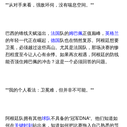
**从对手来看，强敌环伺，没有喘息空间。**
巴西的锋线天赋溢出，
法国
队的
姆巴佩
正值巅峰，
英格兰
的年轻一代正在崛起，
德国
队也在悄然复苏。阿根廷想要
卫冕，必须越过这些高山。尤其是法国队，那场决赛的惨
烈程度至今让人心有余悸。如果再次相遇，阿根廷的防线
能否顶住姆巴佩的冲击？这是一个必须回答的问题。
**我的个人看法：卫冕难，但并非不可能。**
阿根廷队拥有其他
球队
不具备的“冠军DNA”。他们知道如
何在
关键时刻
站出来，知道如何把比赛拖入自己熟悉的节