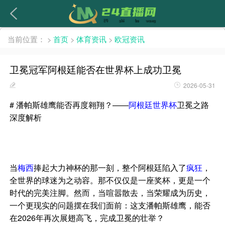
繁體
当前位置：
>
首页
>
体育资讯
>
欧冠资讯
卫冕冠军阿根廷能否在世界杯上成功卫冕
2026-05-31
# 潘帕斯雄鹰能否再度翱翔？——
阿根廷
世界杯
卫冕之路
深度解析
当
梅西
捧起大力神杯的那一刻，整个阿根廷陷入了
疯狂
，
全世界的球迷为之动容。那不仅仅是一座奖杯，更是一个
时代的完美注脚。然而，当喧嚣散去，当荣耀成为历史，
一个更现实的问题摆在我们面前：这支潘帕斯雄鹰，能否
在2026年再次展翅高飞，完成卫冕的壮举？