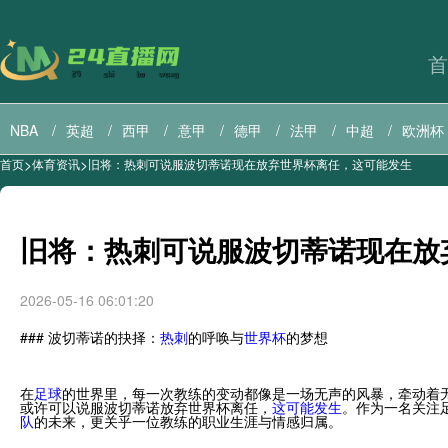
首
NBA
英超
西甲
意甲
德甲
法甲
中超
欧洲杯
>
>
首页
体育资讯
旧将：热刺可说服波切蒂诺现在放弃世界杯离任，这可能发生
巴西甲
直播导航
美职联直播
美职业直播
旧将：热刺可说服波切蒂诺现在放
2026-05-16 06:01:20
### 波切蒂诺的抉择：
热刺
的呼唤与
世界杯
的梦想
在
足球
的世界里，每一次教练的变动都像是一场无声的风暴，牵动着
或许可以说服波切蒂诺放弃世界杯离任，
这可能发生
。作为一名关注
队
的未来，更关乎一位教练的职业生涯与情感归属。