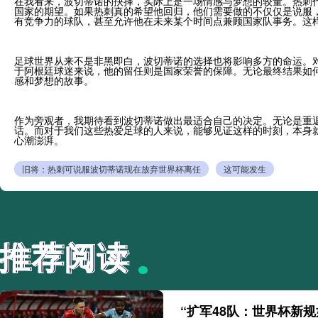
在我看来，波切蒂诺的抉择，实际上是一场情感与梦想的较量。热刺
国家的期望。如果热刺真的希望他回归，他们需要做的不仅仅是说服
有竞争力的球队，甚至允许他在未来某个时间点兼顾国家队事务。这
足球世界从来不是非黑即白，波切蒂诺的选择也将影响多方的命运。
于阿根廷球迷来说，他的留任则是国家荣誉的保障。无论最终结果如
感和梦想的故事。
作为旁观者，我期待看到波切蒂诺做出最适合自己的决定。无论是重
话。而对于我们这些热爱足球的人来说，能够见证这样的时刻，本身
心潮澎湃。
旧将：热刺可说服波切蒂诺现在放弃世界杯离任
这可能发生
推荐阅读
推荐阅读
“扩军48队：世界杯新