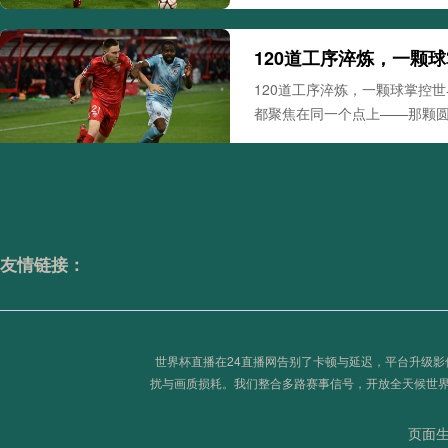
120道工序淬炼，一颗
120道工序淬炼，一颗球掌控
都聚焦在同一个点上——那颗
120道工序淬炼
一颗球掌控世界杯脉搏
**86高地：从冠军民宿
86高地：从冠军民宿出发，重
友情链接：
见证过无数个激动人心的瞬间
**86高地：从冠军民宿出发
重燃你的世界杯黄金记忆**
世界杯直播在24直播网告别了卡顿与延迟，平台升级
扰与画质损耗。我们整合多路赛事信号，开放全天候世
《黄牛阻击战首轮复盘
黄牛阻击战首轮复盘：票务反制
页面生成