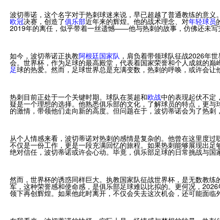
波切蒂诺，这个名字对于热刺球迷来说，早已超越了普通教练的意义。他
欧冠
决赛，创造了
俱乐部
近年来的辉煌。他的战术理念、对
年轻球员
2019年的离任，似乎带着一丝遗憾——他与热刺的故事，仿佛还未写
如今，波切蒂诺正执教
阿根廷
国家队
，肩负着带领球队征战2026年
会。世界杯，作为足球的最高殿堂，代表着国家荣誉和个人成就的巅
足
球的热爱。然而，足球世界总是充满变数，热刺的呼唤，或许会让
热刺目前正处于一个关键时期。球队在英超和
欧战
中的表现起伏不定
疑是一个理想的选择。他熟悉俱乐部的文化，了解球员的特点，更与
的激情，带领他们走向新的高度。但问题在于，波切蒂诺会为了热刺
从个人情感来看，波切蒂诺对热刺的感情是复杂的。他曾在这里度过
不仅是一份工作，更是一段充满回忆的旅程。如果热刺能够展现出足
绝对信任，波切蒂诺或许会心动。毕竟，俱乐部足球的日常挑战与国
然而，世界杯的诱惑同样巨大。执教国家队征战世界杯，是无数教练
军，这种荣誉感和使命感，是俱乐部足球难以比拟的。更何况，202
领下再创辉煌。如果他此时离开，不仅会失去这次机会，还可能面临