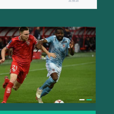
直播源
oFi Stadium穹顶系统如何化解七月高温危机
之路再陷险境
米级”越位判罚触碰科技与公平的边界
何重塑2026世界杯球场生态
世预赛改制下球员状态波动的结构性困局