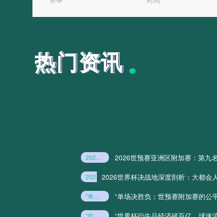
时间
热门资讯
热门资讯
2026世预赛亚洲区附加赛：第九
2026世预赛亚洲区附加赛：第九名的“绝地密码”与破局铁律
2026世界杯决战地深度剖析：大都
2026世界杯决战地深度剖析：大都会人寿球场观赛视野与看台层级全解读
黄金记忆**
“单场决胜负：世预赛附加赛的公平
“单场决胜负：世预赛附加赛的公平性之争”
“扩军48队：世界杯新规如何暗解传统豪门的铁
防博弈实录》
“世界杯衍生品经济破百亿，球迷
“世界杯衍生品经济破百亿
球迷消费热浪席卷全球”