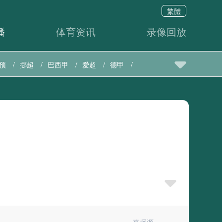
繁體
播
体育资讯
录像回放
预
挪超
巴西甲
爱超
德甲