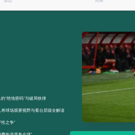
状态
对阵
名的“绝地密码”与破局铁律
2026世界杯酷暑挑战：S
2026世界杯酷暑挑战：SoFi Stadium穹顶系统如何化解七月高温危机
会人寿球场观赛视野与看台层级全解读
阿根廷绝境翻盘，卫冕
阿根廷绝境翻盘
卫冕之路再陷险境
性之争”
2026世界杯：当“毫
2026世界杯：当“毫米级”越位判罚触碰科技与公平的边界
王座”
穹顶控场：SoFi温控技术如
消费热浪席卷全球”
跨洲远征的体能暗账：
跨洲远征的体能暗账：世预赛改制下球员状态波动的结构性困局