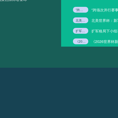
“跨场次并行赛事
“跨场次并行赛事中VAR团队资源的高效调配策略”
北美世界杯：新
北美世界杯：新军首胜的历史规律与概率探析
扩军格局下小组
扩军格局下小组赛冷门概率的数学推演：2026世界杯前瞻
《2026世界
《2026世界杯新规下
谁将化身点球大战门神？》